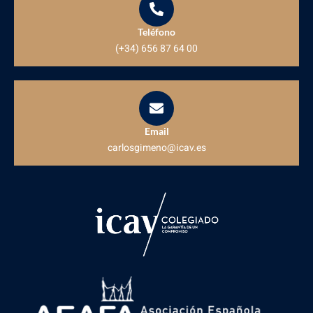
Teléfono
(+34) 656 87 64 00
Email
carlosgimeno@icav.es